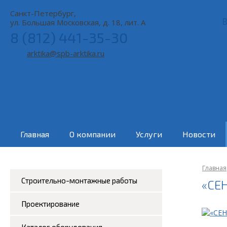
Санкт-Петербург,
В
ул. Большая Московская, д. 18, лит. А
8 (812) 441-35-30
arktika@spb-arktika.ru
Главная
О компании
Услуги
Новости
Главная
Строительно-монтажные работы
«СЕН
Проектирование