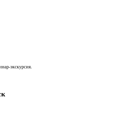
нар-экскурсия.
ск